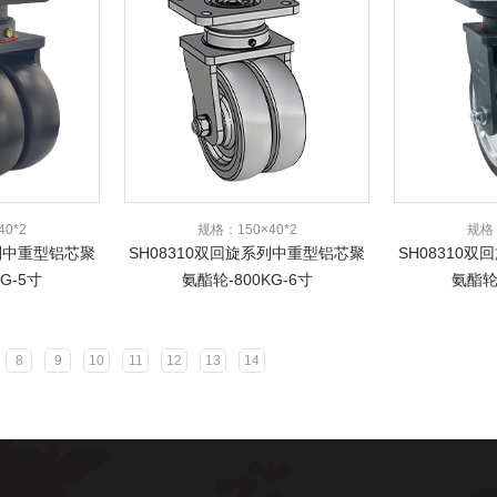
0*2
规格：150×40*2
规格：
系列中重型铝芯聚
SH08310双回旋系列中重型铝芯聚
SH08310
G-5寸
氨酯轮-800KG-6寸
氨酯轮-
8
9
10
11
12
13
14