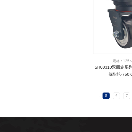
规格：125×4
SH08310双回旋
氨酯轮-750K
...
5
6
7