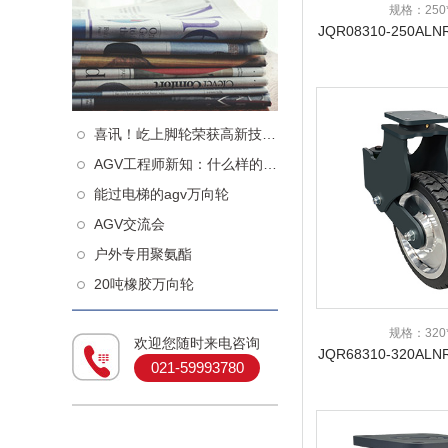
规格：250
JQR08310-250ALN
喜讯！屹上脚轮荣获高新技术企业认定！
AGV工程师新知：什么样的从动轮更减震
能过电梯的agv万向轮
AGV交流会
户外专用聚氨酯
20吨橡胶万向轮
规格：320
欢迎您随时来电咨询
JQR68310-320ALN
021-59993780