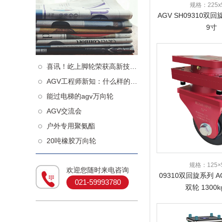
规格：225x5
AGV SH09310双回旋
9寸
喜讯！屹上脚轮荣获高新技术企业认定！
AGV工程师新知：什么样的从动轮更减震
能过电梯的agv万向轮
AGV交流会
户外专用聚氨酯
20吨橡胶万向轮
规格：125×5
欢迎您随时来电咨询
09310双回旋系列 
021-59993780
双轮 1300k