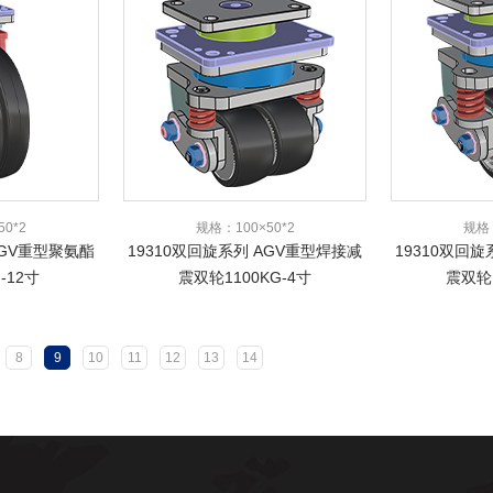
0*2
规格：100×50*2
规格：
AGV重型聚氨酯
19310双回旋系列 AGV重型焊接减
19310双回
g-12寸
震双轮1100KG-4寸
震双轮1
8
9
10
11
12
13
14