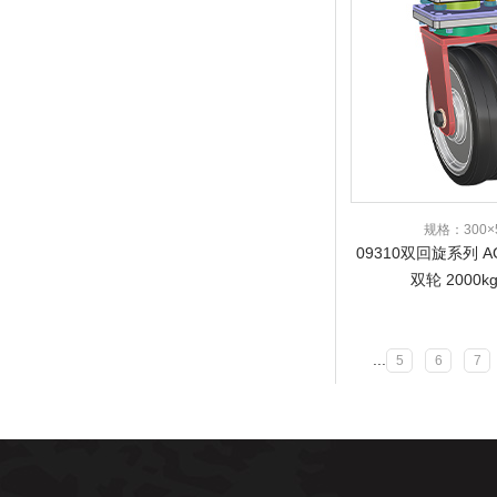
规格：300×5
09310双回旋系列 
双轮 2000k
...
5
6
7