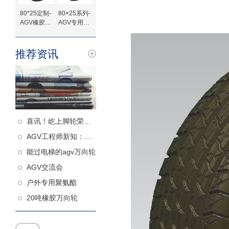
80*25定制-
80×25系列-
AGV橡胶驱
AGV专用橡
动轮
胶驱动轮-法
兰定制
推荐资讯
喜讯！屹上脚轮荣获高新技术企业认定！
AGV工程师新知：什么样的从动轮更减震
能过电梯的agv万向轮
AGV交流会
户外专用聚氨酯
20吨橡胶万向轮