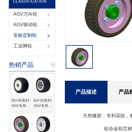
CLASSIFICATION
AGV万向轮
AGV驱动轮
非标定制轮
工业脚轮
热销产品
产品描述
产品
60×30系列-
60×30系列-
AGV专用橡
AGV专用橡
胶驱动轮-键
胶驱动轮-轴
天然橡胶：专利花纹，
槽待加工
承
铝合金轮芯