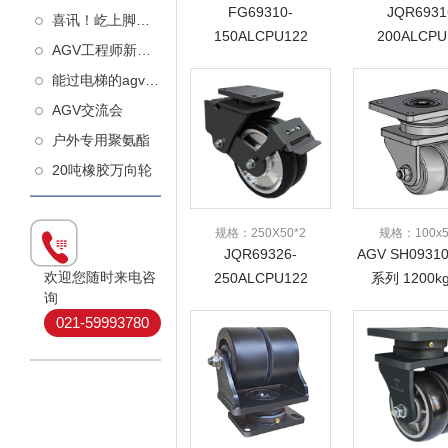
FG69310-
JQR6931
喜讯！屹上脚轮荣获高新技术企业认定！
150ALCPU122
200ALCPU
AGV工程师新知：什么样的从动轮更减震
1300kg-6寸
1500kg-
能过电梯的agv万向轮
AGV交流会
户外专用聚氨酯
20吨橡胶万向轮
规格：250X50*2
规格：100x5
JQR69326-
AGV SH093
欢迎您随时来电咨
250ALCPU122
系列 1200k
询
1700kg-10寸
021-59993780