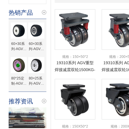
热销产品
60×30系
60×30系
列-AGV专
列-AGV专
用橡胶驱
用橡胶驱
规格：150×50*2
规格：200×5
动轮-键槽
动轮-轴承
19310系列 AGV重型
19310系列 
待加工
焊接减震双轮1500KG-
焊接减震双轮16
6寸
8寸
80*25定
80×25系
制-AGV橡
列-AGV专
胶驱动轮
用橡胶驱
动轮-法兰
定制
推荐资讯
规格：150X50*2
规格：200X