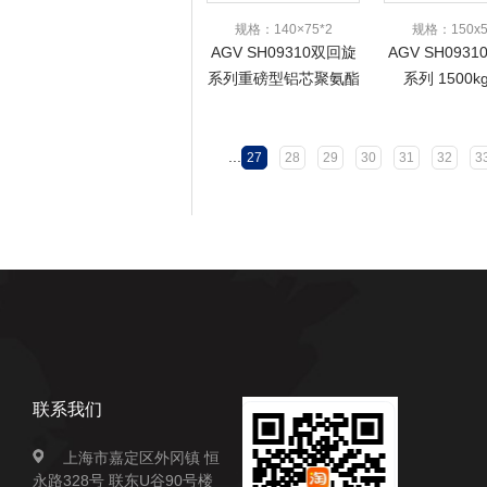
规格：140×75*2
规格：150x5
AGV SH09310双回旋
AGV SH093
系列重磅型铝芯聚氨酯
系列 1500k
轮-1800KG-5.5寸
...
27
28
29
30
31
32
3
联系我们
上海市嘉定区外冈镇 恒
永路328号 联东U谷90号楼