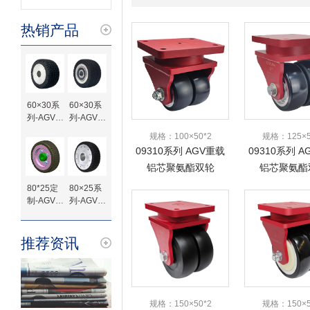
热销产品
60×30系
60×30系
列-AGV专
列-AGV专
用橡胶驱
用橡胶驱
规格：100×50*2
规格：125×5
动轮-键槽
动轮-轴承
09310系列 AGV重载
09310系列 
待加工
铝芯聚氨酯双轮
铝芯聚氨酯
1200KG-4寸
1300KG-
80*25定
80×25系
制-AGV橡
列-AGV专
胶驱动轮
用橡胶驱
动轮-法兰
定制
推荐资讯
规格：150×50*2
规格：150×5