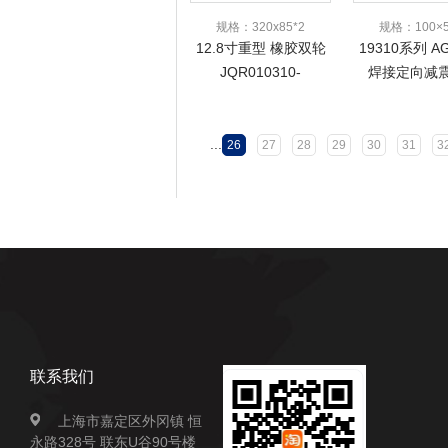
规格：320x85*2
规格：100×5
12.8寸重型 橡胶双轮
19310系列 
JQR010310-
焊接定向减
320ALNR122 75A
1200KG-
...
26
27
28
29
30
31
3
联系我们
上海市嘉定区外冈镇 恒
永路328号 联东U谷90号楼