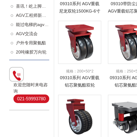
09310系列 AGV重载
09310带防
喜讯！屹上脚轮荣获高新技术企业认定！
尼龙双轮1500KG-6寸
AGV重载铝芯
AGV工程师新知：什么样的从动轮更减震
轮1500KG
能过电梯的agv万向轮
AGV交流会
户外专用聚氨酯
20吨橡胶万向轮
规格：200×50*2
规格：250×5
09310系列 AGV重载
09310系列 
欢迎您随时来电咨
铝芯聚氨酯双轮
铝芯聚氨酯
询
1750KG-8寸
1850KG-
021-59993780