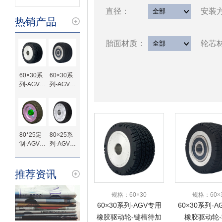
直径：
安装
热销产品
胎面材质：
轮芯
60×30系
60×30系
列-AGV专
列-AGV专
用橡胶驱
用橡胶驱
动轮-键槽
动轮-轴承
待加工
80*25定
80×25系
制-AGV橡
列-AGV专
胶驱动轮
用橡胶驱
动轮-法兰
定制
推荐资讯
规格：60×30
规格：60×
60×30系列-AGV专用
60×30系列-
橡胶驱动轮-键槽待加
橡胶驱动轮