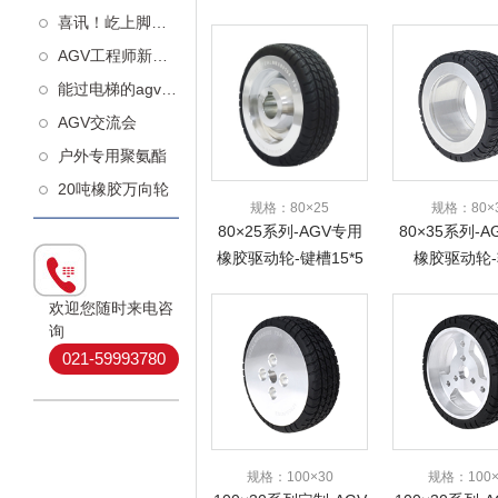
工
喜讯！屹上脚轮荣获高新技术企业认定！
AGV工程师新知：什么样的从动轮更减震
能过电梯的agv万向轮
AGV交流会
户外专用聚氨酯
20吨橡胶万向轮
规格：80×25
规格：80×
80×25系列-AGV专用
80×35系列-
橡胶驱动轮-键槽15*5
橡胶驱动轮
欢迎您随时来电咨
询
021-59993780
规格：100×30
规格：100×