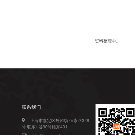
资料整理中...
联系我们
上海市嘉定区外冈镇 恒永路328
号 联东U谷90号楼东401