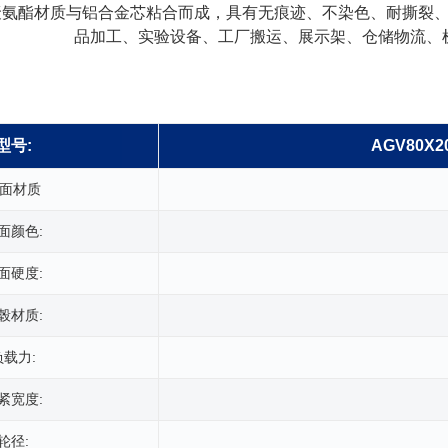
聚氨酯材质与铝合金芯粘合而成，具有无痕迹、不染色、耐撕裂
品加工、实验设备、工厂搬运、展示架、仓储物流、
型号:
AGV80X2
面材质
面颜色:
面硬度:
毂材质:
负载力:
紧宽度:
轮径: