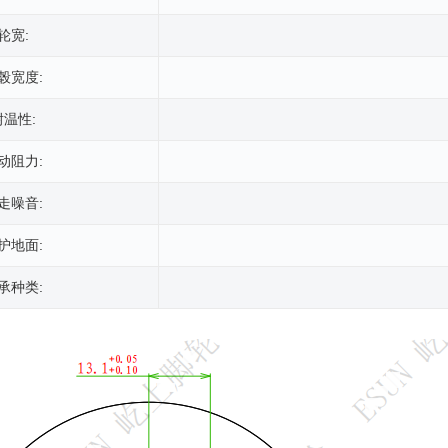
轮宽:
毂宽度:
耐温性:
动阻力:
走噪音:
护地面:
承种类: