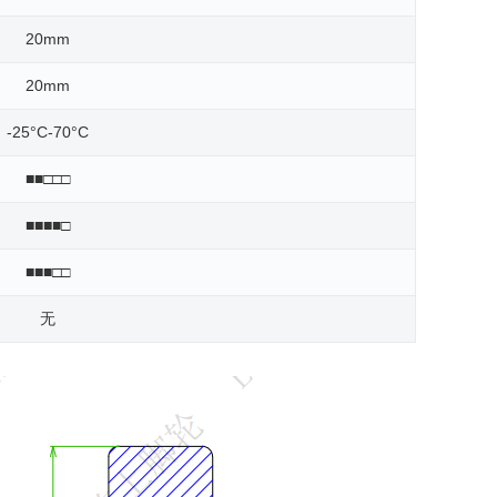
20mm
20mm
-25°C-70°C
■■□□□
■■■■□
■■■□□
无