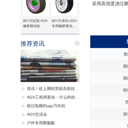
采用高强度浇注
80*25定制-AGV
80×25系列-AGV
橡胶驱动轮
专用橡胶驱动轮-
法兰定制
推荐资讯
胎
胎
胎
喜讯！屹上脚轮荣获高新技术企业认定！
轮
AGV工程师新知：什么样的从动轮更减震
能过电梯的agv万向轮
加
AGV交流会
户外专用聚氨酯