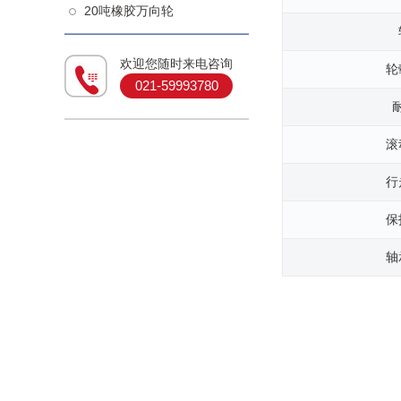
20吨橡胶万向轮
欢迎您随时来电咨询
轮
021-59993780
滚
行
保
轴