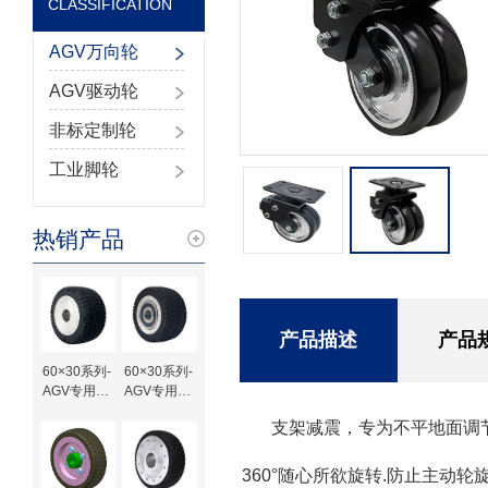
CLASSIFICATION
AGV万向轮
AGV驱动轮
非标定制轮
工业脚轮
热销产品
产品描述
产品
60×30系列-
60×30系列-
AGV专用橡
AGV专用橡
胶驱动轮-键
胶驱动轮-轴
支架减震，专为不平地面调
槽待加工
承
360°随心所欲旋转.防止主