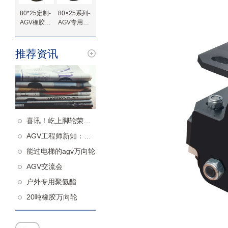
80*25定制-
80×25系列-
AGV橡胶驱
AGV专用橡
动轮
胶驱动轮-法
兰定制
推荐资讯
喜讯！屹上脚轮荣获高新技术企业认定！
AGV工程师新知：什么样的从动轮更减震
能过电梯的agv万向轮
AGV交流会
户外专用聚氨酯
20吨橡胶万向轮