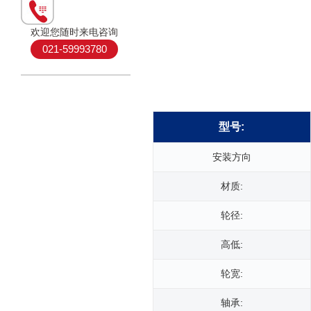
欢迎您随时来电咨询
021-59993780
型号:
安装方向
材质:
轮径:
高低:
轮宽:
轴承: