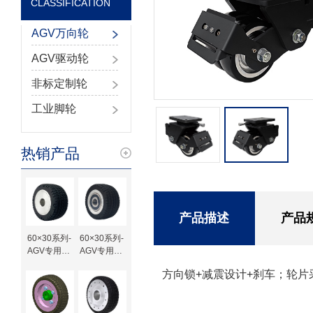
CLASSIFICATION
AGV万向轮
AGV驱动轮
非标定制轮
工业脚轮
热销产品
产品描述
产品
60×30系列-
60×30系列-
AGV专用橡
AGV专用橡
胶驱动轮-键
胶驱动轮-轴
方向锁+减震设计+刹车；轮片
槽待加工
承