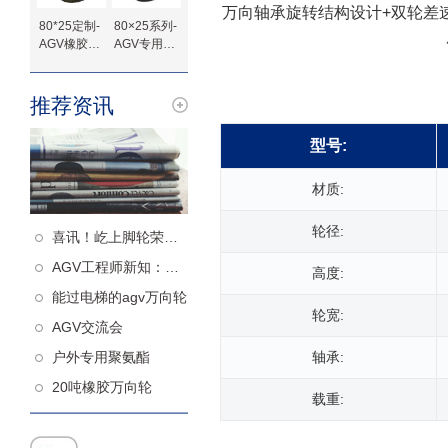
万向轴承旋转结构设计+双轮差
80*25定制-
80×25系列-
AGV橡胶驱
AGV专用橡
动轮
胶驱动轮-法
兰定制
推荐资讯
型号:
材质:
轮径:
喜讯！屹上脚轮荣获高新技术企业认定！
AGV工程师新知：什么样的从动轮更减震
高度:
能过电梯的agv万向轮
轮宽:
AGV交流会
轴承:
户外专用聚氨酯
20吨橡胶万向轮
载重: