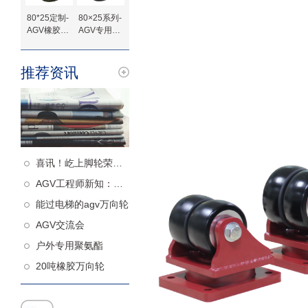
80*25定制-
80×25系列-
AGV橡胶驱
AGV专用橡
动轮
胶驱动轮-法
兰定制
推荐资讯
喜讯！屹上脚轮荣获高新技术企业认定！
AGV工程师新知：什么样的从动轮更减震
能过电梯的agv万向轮
AGV交流会
户外专用聚氨酯
20吨橡胶万向轮