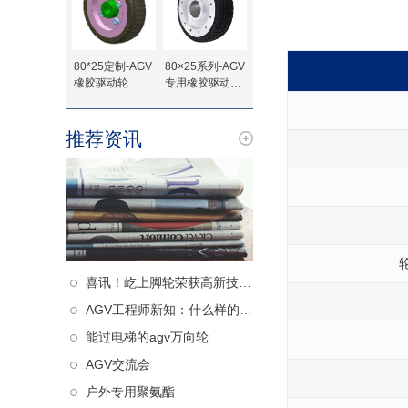
80*25定制-AGV
80×25系列-AGV
橡胶驱动轮
专用橡胶驱动轮-
法兰定制
推荐资讯
喜讯！屹上脚轮荣获高新技术企业认定！
AGV工程师新知：什么样的从动轮更减震
能过电梯的agv万向轮
AGV交流会
户外专用聚氨酯