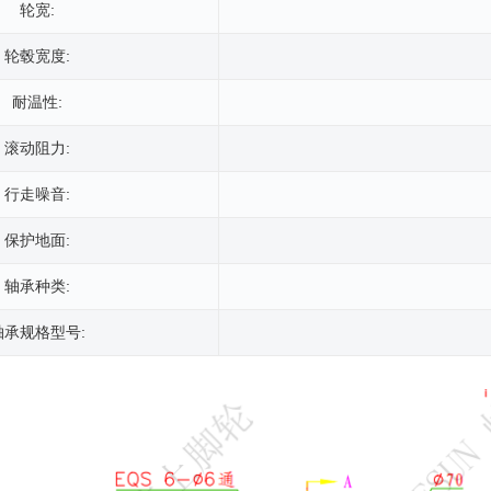
轮宽:
轮毂宽度:
耐温性:
滚动阻力:
行走噪音:
保护地面:
轴承种类:
轴承规格型号: