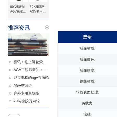
80*25定制-
80×25系列-
AGV橡胶驱
AGV专用橡
动轮
胶驱动轮-法
兰定制
推荐资讯
型号:
胎面材质:
胎面颜色:
喜讯！屹上脚轮荣获高新技术企业认定！
AGV工程师新知：什么样的从动轮更减震
胎面硬度:
能过电梯的agv万向轮
轮毂材质:
AGV交流会
轮毂表面处理:
户外专用聚氨酯
20吨橡胶万向轮
负载力:
轮径: