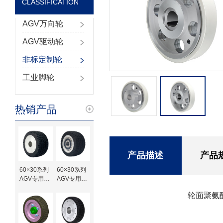
CLASSIFICATION
AGV万向轮
AGV驱动轮
非标定制轮
工业脚轮
热销产品
产品描述
产品
60×30系列-
60×30系列-
AGV专用橡
AGV专用橡
胶驱动轮-键
胶驱动轮-轴
轮面聚氨
槽待加工
承